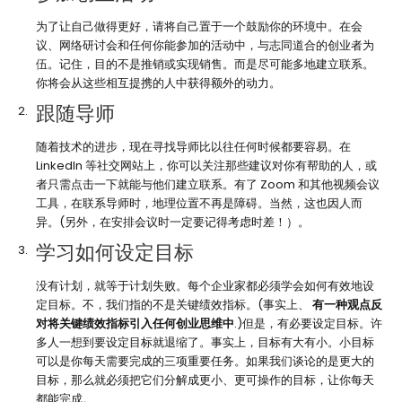
为了让自己做得更好，请将自己置于一个鼓励你的环境中。在会
议、网络研讨会和任何你能参加的活动中，与志同道合的创业者为
伍。记住，目的不是推销或实现销售。而是尽可能多地建立联系。
你将会从这些相互提携的人中获得额外的动力。
跟随导师
随着技术的进步，现在寻找导师比以往任何时候都要容易。在
LinkedIn 等社交网站上，你可以关注那些建议对你有帮助的人，或
者只需点击一下就能与他们建立联系。有了 Zoom 和其他视频会议
工具，在联系导师时，地理位置不再是障碍。当然，这也因人而
异。(另外，在安排会议时一定要记得考虑时差！）。
学习如何设定目标
没有计划，就等于计划失败。每个企业家都必须学会如何有效地设
定目标。不，我们指的不是关键绩效指标。(事实上、
有一种观点反
对将关键绩效指标引入任何创业思维中
.)但是，有必要设定目标。许
多人一想到要设定目标就退缩了。事实上，目标有大有小。小目标
可以是你每天需要完成的三项重要任务。如果我们谈论的是更大的
目标，那么就必须把它们分解成更小、更可操作的目标，让你每天
都能完成。