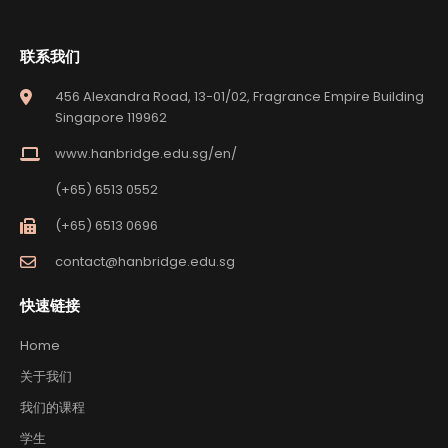
联系我们
456 Alexandra Road, 13-01/02, Fragrance Empire Building
Singapore 119962
www.hanbridge.edu.sg/en/
(+65) 6513 0552
(+65) 6513 0696
contact@hanbridge.edu.sg
快速链接
Home
关于我们
我们的课程
学生